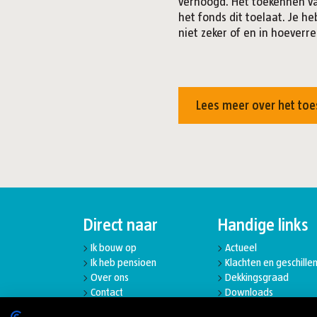
verhoogd. Het toekennen van
het fonds dit toelaat. Je h
niet zeker of en in hoeverr
Lees meer over het toe
Direct naar
Handige links
Ik bouw op
Actueel
Ik heb pensioen
Klachten en geschille
Over ons
Dekkingsgraad
Contact
Downloads