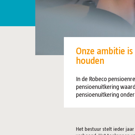
Onze ambitie is
houden
In de Robeco pensioenr
pensioenuitkering waard
pensioenuitkering onde
Het bestuur stelt ieder ja