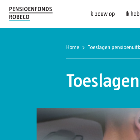
Ik bouw op
Ik he
Home
Toeslagen pensioenuitk
Toeslagen