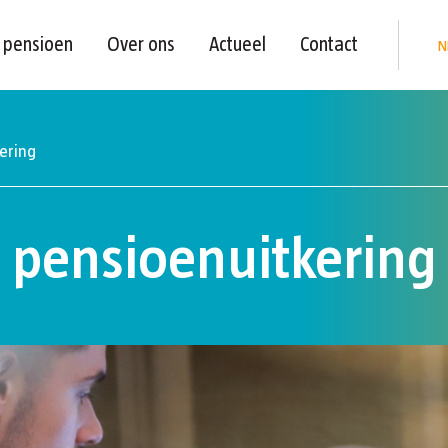
b pensioen
Over ons
Actueel
Contact
N
ering
 pensioenuitkering