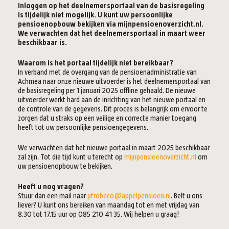
Inloggen op het deelnemersportaal van de basisregeling
is tijdelijk niet mogelijk. U kunt uw persoonlijke
pensioenopbouw bekijken via mijnpensioenoverzicht.nl.
We verwachten dat het deelnemersportaal in maart weer
beschikbaar is.
Waarom is het portaal tijdelijk niet bereikbaar?
In verband met de overgang van de pensioenadministratie van
Achmea naar onze nieuwe uitvoerder is het deelnemersportaal van
de basisregeling per 1 januari 2025 offline gehaald. De nieuwe
uitvoerder werkt hard aan de inrichting van het nieuwe portaal en
de controle van de gegevens. Dit proces is belangrijk om ervoor te
zorgen dat u straks op een veilige en correcte manier toegang
heeft tot uw persoonlijke pensioengegevens.
We verwachten dat het nieuwe portaal in maart 2025 beschikbaar
zal zijn. Tot die tijd kunt u terecht op
mijnpensioenoverzicht.nl
om
uw pensioenopbouw te bekijken.
Heeft u nog vragen?
Stuur dan een mail naar
pfrobeco@appelpensioen.nl
. Belt u ons
liever? U kunt ons bereiken van maandag tot en met vrijdag van
8.30 tot 17.15 uur op 085 210 41 35. Wij helpen u graag!