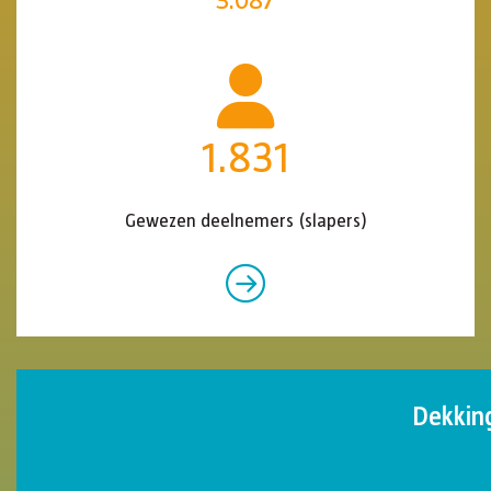
492
)
Pensioengerechtigden
Dekkin