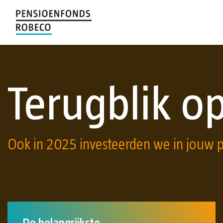
Terugblik o
Ook in 2025 investeerden we in jouw 
De belangrijkste