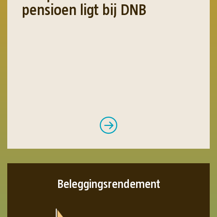
pensioen ligt bij DNB
31
rs (slapers)
Beleggingsrendement