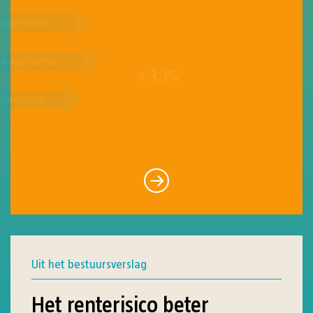
+ 3.3%
Uit het bestuursverslag
Het renterisico beter