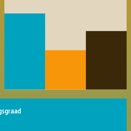
801
1.8
Deelnemers
Gewezen deelneme
gsgraad